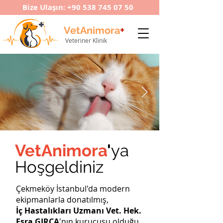
Bize Ulaşın:
+90 538 745 07 50
+
VetAnimora
Veteriner Klinik
VetAnimora
'
ya
Hoşgeldiniz
Çekmeköy İstanbul'da modern
ekipmanlarla donatılmış,
İç Hastalıkları Uzmanı Vet. Hek.
Esra GIRÇA
'nın kurucusu olduğu